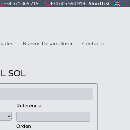
+34 671 465 715 -
+34 606 594 919 -
ShortList
-
dades
Nuevos Desarrollos
Contacto
L SOL
Referencia
Orden