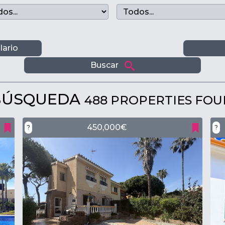
lario
Buscar
 BÚSQUEDA
488 PROPERTIES FO
450,000€
?
?