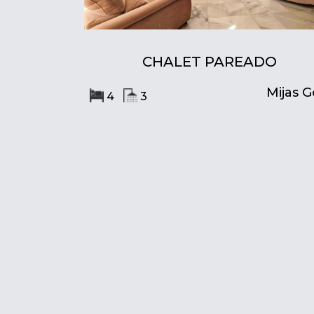
CHALET PAREADO
Mijas G
4
3