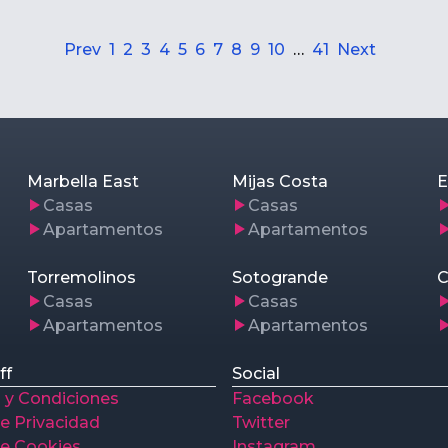
Prev
1
2
3
4
5
6
7
8
9
10
…
41
Next
Marbella East
Mijas Costa
E
Casas
Casas
Apartamentos
Apartamentos
Torremolinos
Sotogrande
C
Casas
Casas
Apartamentos
Apartamentos
ff
Social
 y Condiciones
Facebook
de Privacidad
Twitter
de Cookies
Instagram