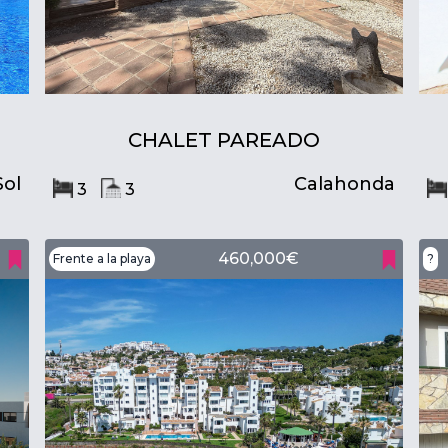
CHALET PAREADO
Sol
Calahonda
3
3
460,000€
Frente a la playa
?