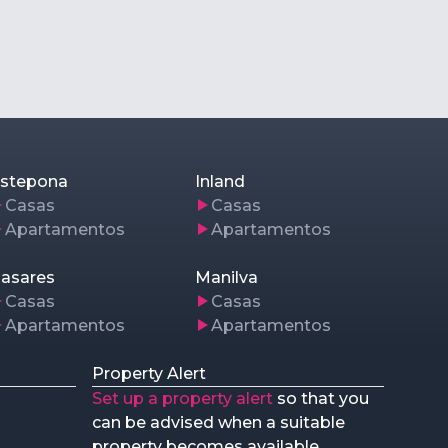
stepona
Inland
Casas
Casas
Apartamentos
Apartamentos
asares
Manilva
Casas
Casas
Apartamentos
Apartamentos
Property Alert
Set up a property alert
so that you
can be advised when a suitable
property becomes available.