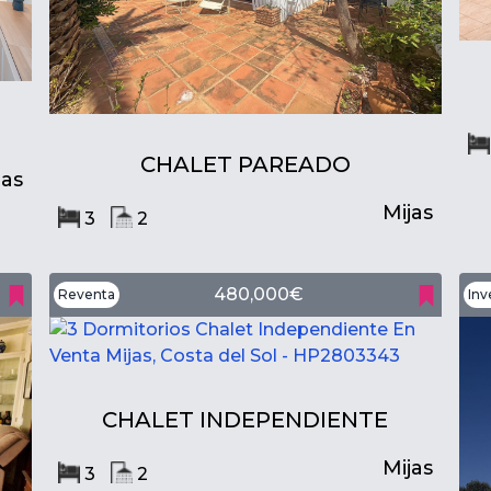
CHALET PAREADO
jas
Mijas
3
2
480,000€
Reventa
Inv
CHALET INDEPENDIENTE
Mijas
3
2