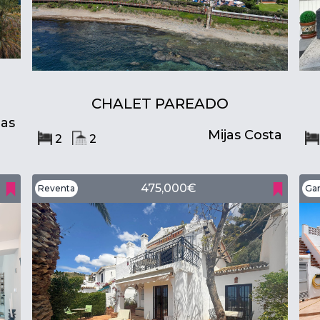
CHALET PAREADO
jas
Mijas Costa
2
2
475,000€
Reventa
Ga