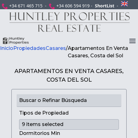
+34 671 465 715 -
+34 606 594 919 -
ShortList
-
Inicio
Propiedades
Casares
/
Apartamentos En Venta
Casares, Costa del Sol
APARTAMENTOS EN VENTA CASARES,
COSTA DEL SOL
Buscar o Refinar Búsqueda
Tipos de Propiedad
Dormitorios Min