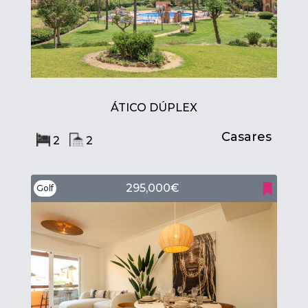
ÁTICO DÚPLEX
Casares
2
2
295,000€
Golf