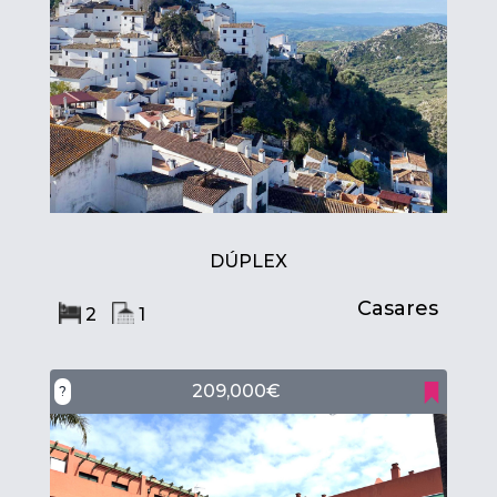
DÚPLEX
Casares
2
1
209,000€
?