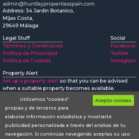
Address: 34 Jardin Botanico,
Mijas Costa,
29649 Málaga
Legal Stuff
Social
Términos y Condiciones
Facebook
Politica de Privacidad
Twitter
Política de Cookies
Instagram
Property Alert
Set up a property alert
so that you can be advised
when a suitable property becomes available.
Utilizamos "cookies"
Acepto cookies
propias y de terceros para
elaborar información estadística y mostrarte
Huntley Properties preferred Money transfer company
Web Design
publicidad personalizada a través del análisis de tu
huntleypropertiesspain.com
© 2018 - 2026 All Rights
navegación. Si continúas navegando aceptas su uso
reserved