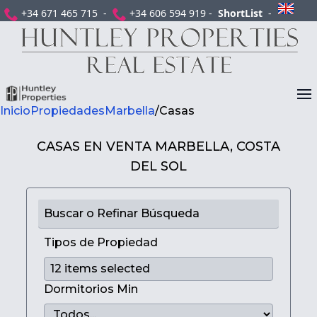
+34 671 465 715 -
+34 606 594 919 -
ShortList
-
Inicio
Propiedades
Marbella
/
Casas
CASAS EN VENTA MARBELLA, COSTA
DEL SOL
Buscar o Refinar Búsqueda
Tipos de Propiedad
Dormitorios Min