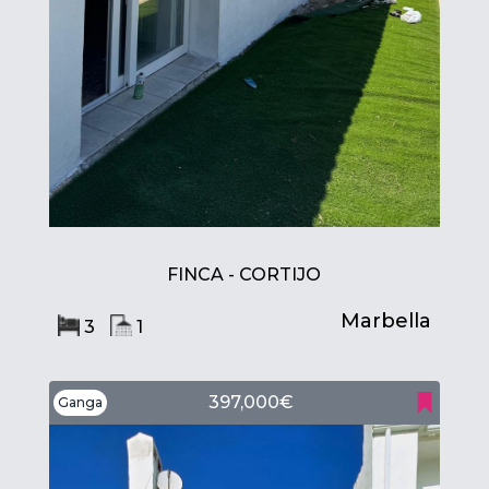
FINCA - CORTIJO
Marbella
3
1
397,000€
Ganga