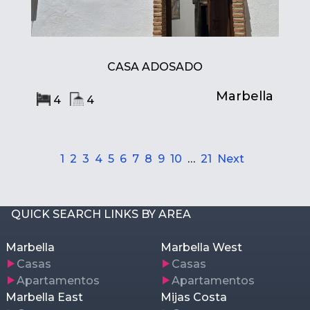
CASA ADOSADO
Marbella
4
4
1
2
3
4
5
6
7
8
9
10
…
21
Next
QUICK SEARCH LINKS BY AREA
Marbella
Marbella West
Casas
Casas
Apartamentos
Apartamentos
Marbella East
Mijas Costa