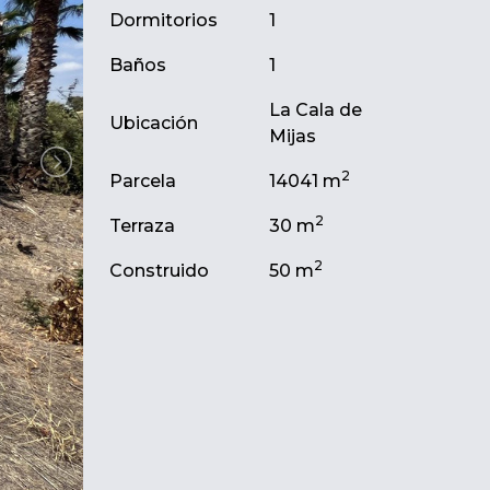
Dormitorios
1
Baños
1
La Cala de
Ubicación
Mijas
2
Parcela
14041 m
2
Terraza
30 m
2
Construido
50 m