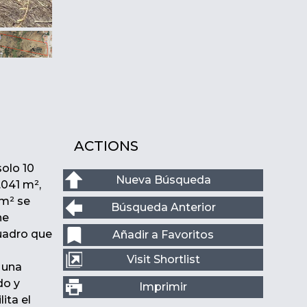
ACTIONS
solo 10
Nueva Búsqueda
.041 m²,
 m² se
Búsqueda Anterior
he
cuadro que
Añadir a Favoritos
Visit Shortlist
 una
do y
Imprimir
ita el